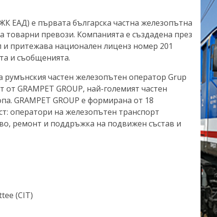
ЖК ЕАД) е първата българска частна железопътна
а товарни превози. Компанията е създадена през
л и притежава национален лиценз номер 201
та и съобщенията.
на румънския частен железопътен оператор Grup
аст от GRAMPET GROUP, най-големият частен
опа. GRAMPET GROUP е формирана от 18
ст: оператори на железопътен транспорт
во, ремонт и поддръжка на подвижен състав и
tee (CIT)