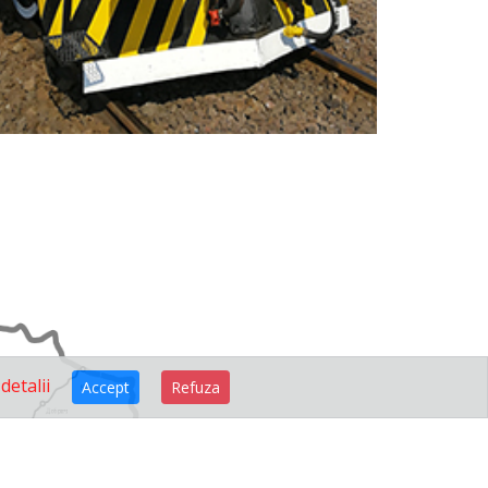
 detalii
Accept
Refuza