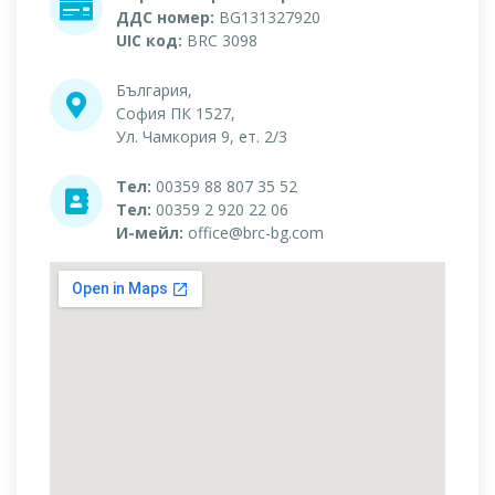
ДДС номер:
BG131327920
UIC код:
BRC 3098
България,
София ПК 1527,
Ул. Чамкория 9, ет. 2/3
Тел:
00359 88 807 35 52
Тел:
00359 2 920 22 06
И-мейл:
office@brc-bg.com